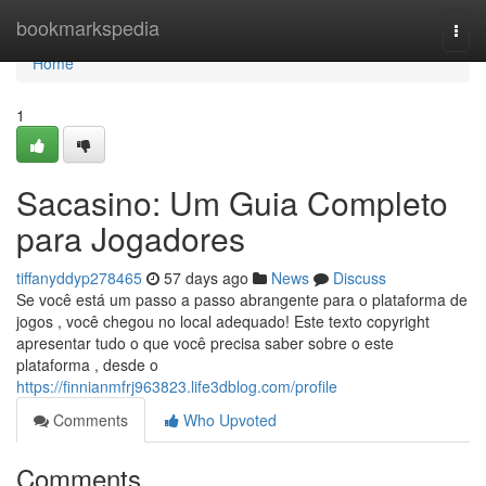
Home
bookmarkspedia
Togg
navi
Home
1
Sacasino: Um Guia Completo
para Jogadores
tiffanyddyp278465
57 days ago
News
Discuss
Se você está um passo a passo abrangente para o plataforma de
jogos , você chegou no local adequado! Este texto copyright
apresentar tudo o que você precisa saber sobre o este
plataforma , desde o
https://finnianmfrj963823.life3dblog.com/profile
Comments
Who Upvoted
Comments