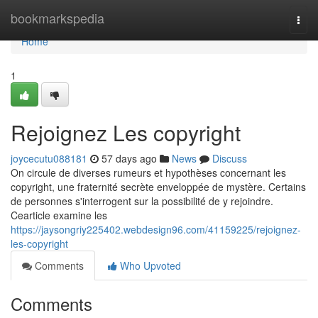
Home
bookmarkspedia
Togg
navi
Home
1
Rejoignez Les copyright
joycecutu088181
57 days ago
News
Discuss
On circule de diverses rumeurs et hypothèses concernant les
copyright, une fraternité secrète enveloppée de mystère. Certains
de personnes s'interrogent sur la possibilité de y rejoindre.
Cearticle examine les
https://jaysongriy225402.webdesign96.com/41159225/rejoignez-
les-copyright
Comments
Who Upvoted
Comments