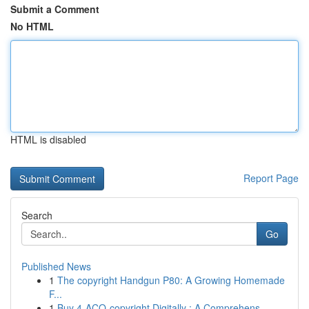
Submit a Comment
No HTML
HTML is disabled
Report Page
Search
Go
Published News
1
The copyright Handgun P80: A Growing Homemade
F...
1
Buy 4-ACO-copyright Digitally : A Comprehens...