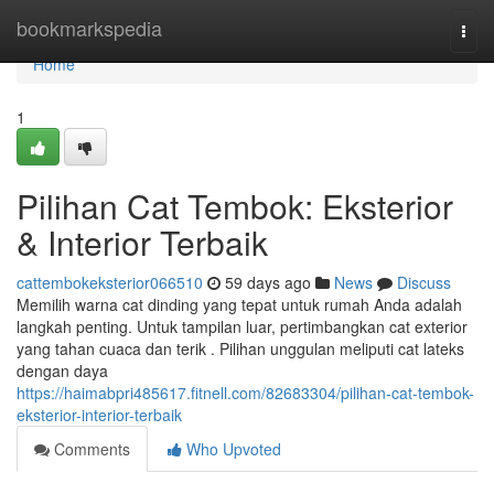
Home
bookmarkspedia
Togg
navi
Home
1
Pilihan Cat Tembok: Eksterior
& Interior Terbaik
cattembokeksterior066510
59 days ago
News
Discuss
Memilih warna cat dinding yang tepat untuk rumah Anda adalah
langkah penting. Untuk tampilan luar, pertimbangkan cat exterior
yang tahan cuaca dan terik . Pilihan unggulan meliputi cat lateks
dengan daya
https://haimabpri485617.fitnell.com/82683304/pilihan-cat-tembok-
eksterior-interior-terbaik
Comments
Who Upvoted