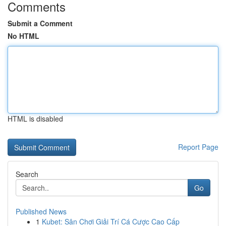
Comments
Submit a Comment
No HTML
HTML is disabled
Report Page
Search
Go
Published News
1
Kubet: Sân Chơi Giải Trí Cá Cược Cao Cấp