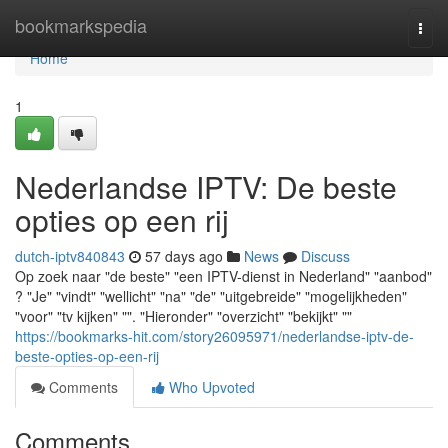
Home
bookmarkspedia
Togg
navi
Home
1
Nederlandse IPTV: De beste
opties op een rij
dutch-iptv840843
57 days ago
News
Discuss
Op zoek naar "de beste" "een IPTV-dienst in Nederland" "aanbod"
? "Je" "vindt" "wellicht" "na" "de" "uitgebreide" "mogelijkheden"
"voor" "tv kijken" "". "Hieronder" "overzicht" "bekijkt" ""
https://bookmarks-hit.com/story26095971/nederlandse-iptv-de-
beste-opties-op-een-rij
Comments
Who Upvoted
Comments