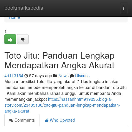
Home
bookmarkspedia
Togg
navi
Home
1
Toto Jitu: Panduan Lengkap
Mendapatkan Angka Akurat
4d113154
57 days ago
News
Discuss
Mencari prediksi Toto Jitu yang akurat ? Tips lengkap ini akan
membahas metode memperoleh angka keluar di bandar Toto Jitu
. Kami akan membahas rahasia unggul untuk membantu Anda
memenangkan jackpot
https://hassanhhtm919235.blog-a-
story.com/23485130/toto-jitu-panduan-lengkap-mendapatkan-
angka-akurat
Comments
Who Upvoted