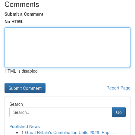
Comments
Submit a Comment
No HTML
HTML is disabled
Report Page
Search
Go
Published News
1
Great Britain's Combination Units 2026: Rapi...