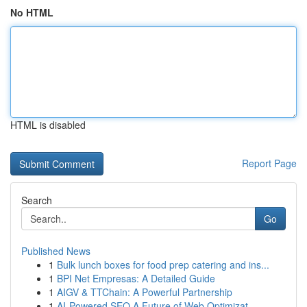
No HTML
HTML is disabled
Report Page
Search
Go
Published News
1
Bulk lunch boxes for food prep catering and ins...
1
BPI Net Empresas: A Detailed Guide
1
AIGV & TTChain: A Powerful Partnership
1
AI-Powered SEO A Future of Web Optimizat...