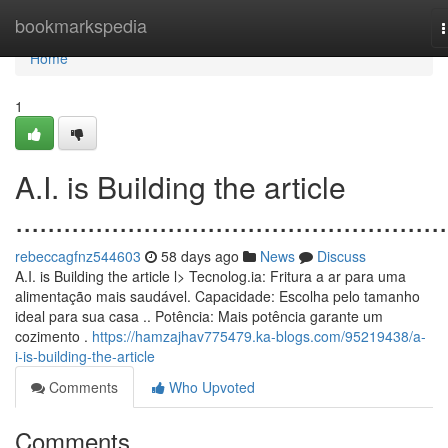
Home
bookmarkspedia
n
Home
1
A.I. is Building the article
......................................................
rebeccagfnz544603
58 days ago
News
Discuss
A.I. is Building the article l> Tecnolog.ia: Fritura a ar para uma
alimentação mais saudável. Capacidade: Escolha pelo tamanho
ideal para sua casa .. Potência: Mais potência garante um
cozimento .
https://hamzajhav775479.ka-blogs.com/95219438/a-
i-is-building-the-article
Comments
Who Upvoted
Comments