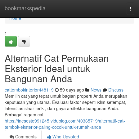
Home
bookmarkspedia
Togg
navi
Home
1
Alternatif Cat Permukaan
Eksterior Ideal untuk
Bangunan Anda
cattembokinterior448119
59 days ago
News
Discuss
Memilih cat yang tepat untuk bagian properti Anda merupakan
keputusan yang utama. Evaluasi faktor seperti iklim setempat,
intensitas sinar terik , dan gaya arsitektur bangunan Anda.
Berbagai ragam cat
https://inesesto991245.vidublog.com/40365719/alternatif-cat-
tembok-eksterior-paling-cocok-untuk-rumah-anda
Comments
Who Upvoted