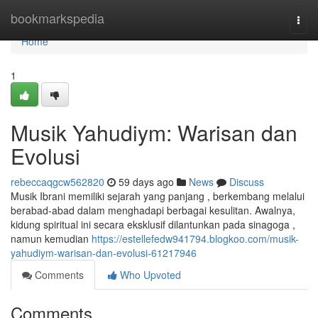
Home
bookmarkspedia
Togg
navi
Home
1
Musik Yahudiym: Warisan dan
Evolusi
rebeccaqgcw562820
59 days ago
News
Discuss
Musik Ibrani memiliki sejarah yang panjang , berkembang melalui
berabad-abad dalam menghadapi berbagai kesulitan. Awalnya,
kidung spiritual ini secara eksklusif dilantunkan pada sinagoga ,
namun kemudian
https://estellefedw941794.blogkoo.com/musik-
yahudiym-warisan-dan-evolusi-61217946
Comments
Who Upvoted
Comments