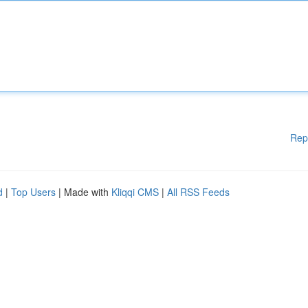
Rep
d
|
Top Users
| Made with
Kliqqi CMS
|
All RSS Feeds