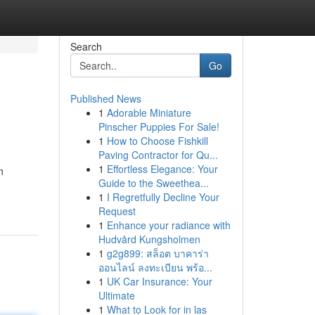
Search
Go
Published News
1
Adorable Miniature
Pinscher Puppies For Sale!
1
How to Choose Fishkill
Paving Contractor for Qu...
1
Effortless Elegance: Your
n
Guide to the Sweethea...
1
I Regretfully Decline Your
Request
1
Enhance your radiance with
Hudvård Kungsholmen
1
g2g899: สล็อต บาคาร่า
ออนไลน์ ลงทะเบียน พร้อ...
1
UK Car Insurance: Your
Ultimate
1
What to Look for in las