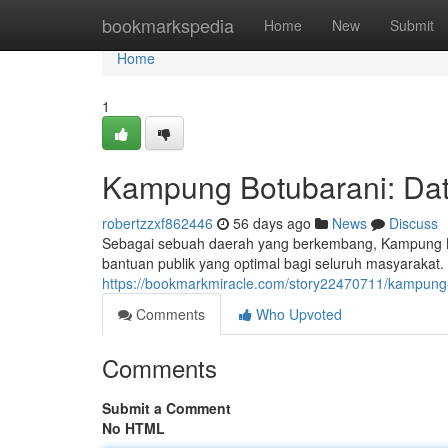
Home
bookmarkspedia
Home
New
Submit
Home
1
Kampung Botubarani: Dat
robertzzxf862446
56 days ago
News
Discuss
Sebagai sebuah daerah yang berkembang, Kampung Bo
bantuan publik yang optimal bagi seluruh masyarakat
https://bookmarkmiracle.com/story22470711/kampung-
Comments
Who Upvoted
Comments
Submit a Comment
No HTML