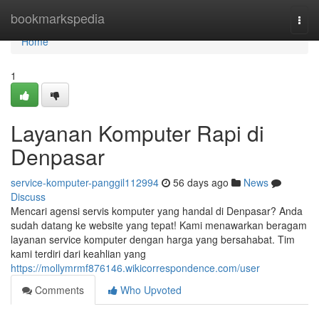
Home
bookmarkspedia
Togg
navi
Home
1
Layanan Komputer Rapi di
Denpasar
service-komputer-panggil112994
56 days ago
News
Discuss
Mencari agensi servis komputer yang handal di Denpasar? Anda
sudah datang ke website yang tepat! Kami menawarkan beragam
layanan service komputer dengan harga yang bersahabat. Tim
kami terdiri dari keahlian yang
https://mollymrmf876146.wikicorrespondence.com/user
Comments
Who Upvoted