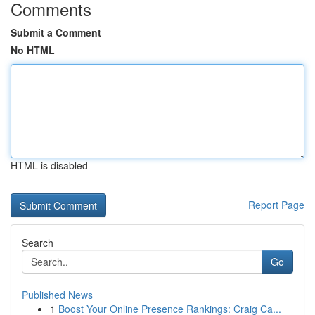
Comments
Submit a Comment
No HTML
HTML is disabled
Report Page
Search
Go
Published News
1
Boost Your Online Presence Rankings: Craig Ca...