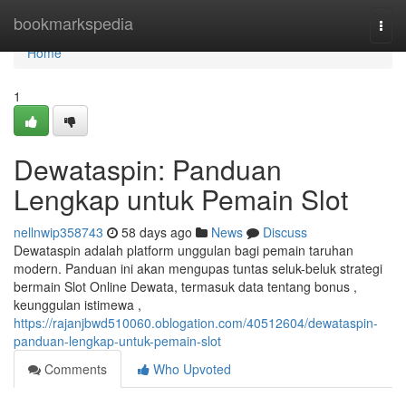
Home
bookmarkspedia
Togg
navi
Home
1
Dewataspin: Panduan
Lengkap untuk Pemain Slot
nellnwip358743
58 days ago
News
Discuss
Dewataspin adalah platform unggulan bagi pemain taruhan
modern. Panduan ini akan mengupas tuntas seluk-beluk strategi
bermain Slot Online Dewata, termasuk data tentang bonus ,
keunggulan istimewa ,
https://rajanjbwd510060.oblogation.com/40512604/dewataspin-
panduan-lengkap-untuk-pemain-slot
Comments
Who Upvoted