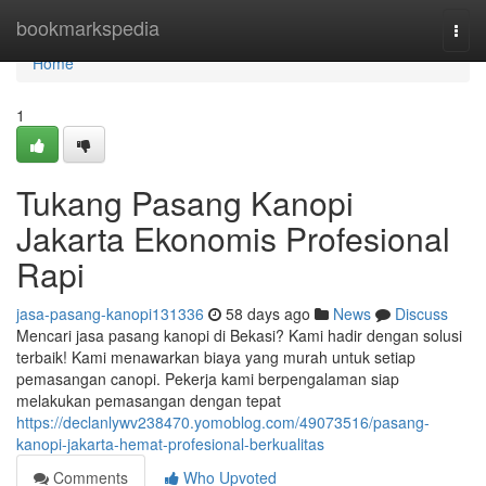
Home
bookmarkspedia
Togg
navi
Home
1
Tukang Pasang Kanopi
Jakarta Ekonomis Profesional
Rapi
jasa-pasang-kanopi131336
58 days ago
News
Discuss
Mencari jasa pasang kanopi di Bekasi? Kami hadir dengan solusi
terbaik! Kami menawarkan biaya yang murah untuk setiap
pemasangan canopi. Pekerja kami berpengalaman siap
melakukan pemasangan dengan tepat
https://declanlywv238470.yomoblog.com/49073516/pasang-
kanopi-jakarta-hemat-profesional-berkualitas
Comments
Who Upvoted