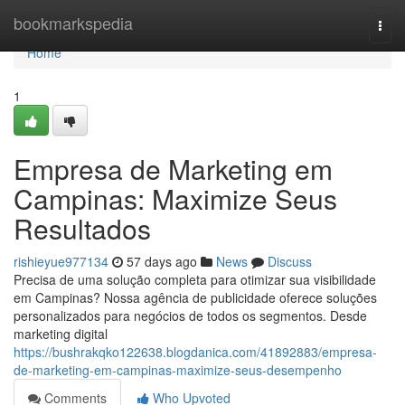
Home
bookmarkspedia
Togg
navi
Home
1
Empresa de Marketing em
Campinas: Maximize Seus
Resultados
rishieyue977134
57 days ago
News
Discuss
Precisa de uma solução completa para otimizar sua visibilidade
em Campinas? Nossa agência de publicidade oferece soluções
personalizados para negócios de todos os segmentos. Desde
marketing digital
https://bushrakqko122638.blogdanica.com/41892883/empresa-
de-marketing-em-campinas-maximize-seus-desempenho
Comments
Who Upvoted