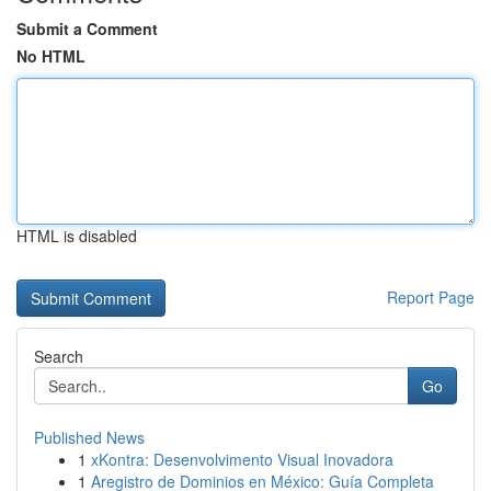
Submit a Comment
No HTML
HTML is disabled
Report Page
Search
Go
Published News
1
xKontra: Desenvolvimento Visual Inovadora
1
Aregistro de Dominios en México: Guía Completa