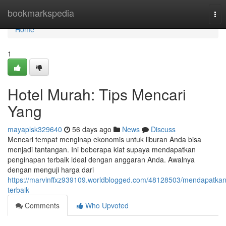
Home
bookmarkspedia
Tog
nav
Home
1
Hotel Murah: Tips Mencari
Yang
mayaplsk329640
56 days ago
News
Discuss
Mencari tempat menginap ekonomis untuk liburan Anda bisa
menjadi tantangan. Ini beberapa kiat supaya mendapatkan
penginapan terbaik ideal dengan anggaran Anda. Awalnya
dengan menguji harga dari
https://marvinffxz939109.worldblogged.com/48128503/mendapatkan
terbaik
Comments
Who Upvoted