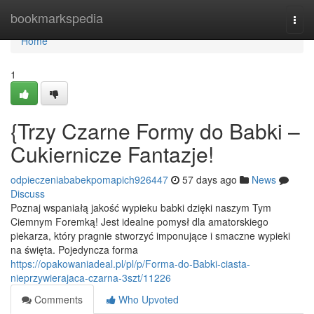
Home
bookmarkspedia
Togg
navi
Home
1
{Trzy Czarne Formy do Babki –
Cukiernicze Fantazje!
odpieczeniababekpomapich926447
57 days ago
News
Discuss
Poznaj wspaniałą jakość wypieku babki dzięki naszym Tym
Ciemnym Foremką! Jest idealne pomysł dla amatorskiego
piekarza, który pragnie stworzyć imponujące i smaczne wypieki
na święta. Pojedyncza forma
https://opakowaniadeal.pl/pl/p/Forma-do-Babki-ciasta-
nieprzywierajaca-czarna-3szt/11226
Comments
Who Upvoted