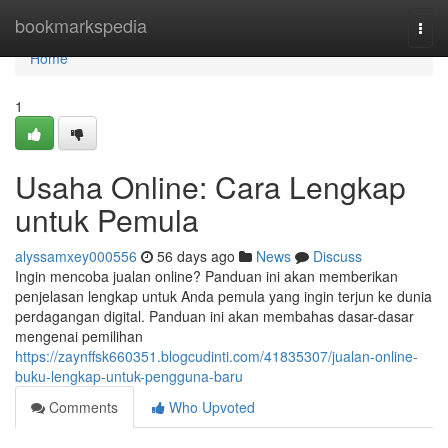
Home
bookmarkspedia
Togg
navi
Home
1
Usaha Online: Cara Lengkap
untuk Pemula
alyssamxey000556
56 days ago
News
Discuss
Ingin mencoba jualan online? Panduan ini akan memberikan
penjelasan lengkap untuk Anda pemula yang ingin terjun ke dunia
perdagangan digital. Panduan ini akan membahas dasar-dasar
mengenai pemilihan
https://zaynffsk660351.blogcudinti.com/41835307/jualan-online-
buku-lengkap-untuk-pengguna-baru
Comments
Who Upvoted