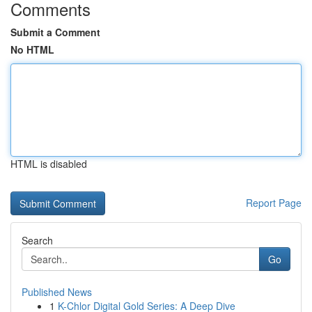
Comments
Submit a Comment
No HTML
HTML is disabled
Report Page
Search
Go
Published News
1
K-Chlor Digital Gold Series: A Deep Dive