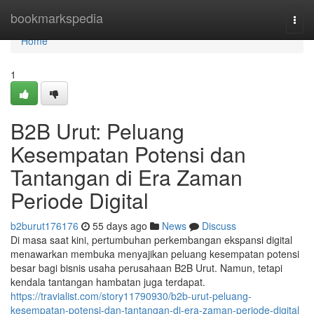
Home
bookmarkspedia
Togg
navi
Home
1
B2B Urut: Peluang
Kesempatan Potensi dan
Tantangan di Era Zaman
Periode Digital
b2burut176176
55 days ago
News
Discuss
Di masa saat kini, pertumbuhan perkembangan ekspansi digital
menawarkan membuka menyajikan peluang kesempatan potensi
besar bagi bisnis usaha perusahaan B2B Urut. Namun, tetapi
kendala tantangan hambatan juga terdapat.
https://travialist.com/story11790930/b2b-urut-peluang-
kesempatan-potensi-dan-tantangan-di-era-zaman-periode-digital