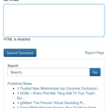
HTML is disabled
Report Page
Search
Go
Published News
1
Trusted New Westminster top Concrete Contractor...
1
GO88 – Khám Phá Nền Tảng Giải Trí Trực Tuyến
Đư...
1
gt99bet: The Premier Virtual Gambling Pl...
1
Great White Monster Spores: Your Guide to Giant...