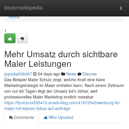
Home
bookmarkspedia
Togg
navi
Home
1
Mehr Umsatz durch sichtbare
Maler Leistungen
jayozkp636457
54 days ago
News
Discuss
Das Beispiel Maler Schulz zeigt, welche Kraft eine klare
Marketingstrategie im Maler entfalten kann. Nach einem Zeitraum
von nur 60 Tagen liegt der Umsatz 64% höher, weil
professionelles Maler Marketing endlich messbar
https://flynnzcxx535410.snack-blog.com/41972543/werbung-für-
maler-mit-klarem-fokus-auf-aufträge
Comments
Who Upvoted