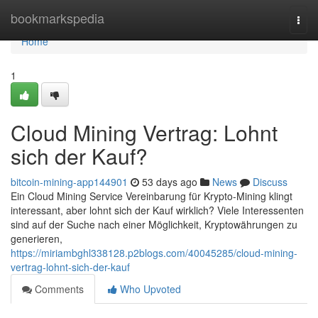
Home
bookmarkspedia
Togg
navi
Home
1
Cloud Mining Vertrag: Lohnt
sich der Kauf?
bitcoin-mining-app144901
53 days ago
News
Discuss
Ein Cloud Mining Service Vereinbarung für Krypto-Mining klingt
interessant, aber lohnt sich der Kauf wirklich? Viele Interessenten
sind auf der Suche nach einer Möglichkeit, Kryptowährungen zu
generieren,
https://miriambghl338128.p2blogs.com/40045285/cloud-mining-
vertrag-lohnt-sich-der-kauf
Comments
Who Upvoted