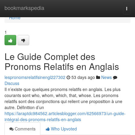
Home
bookmarkspedia
Togg
navi
Home
1
Le Guide Complet des
Pronoms Relatifs en Anglais
lespronomsrelatifsinengl227302
53 days ago
News
Discuss
Il n’existe que quelques pronoms relatifs en anglais. Les plus
courants sont who, whom, which, that, whose. Les pronoms
relatifs sont des conjonctions qui relient une proposition à une
autre. Définition d’un
https://laraptdc984562.articlesblogger.com/62566973/un-guide-
intégral-des-pronoms-relatifs-en-anglais
Comments
Who Upvoted