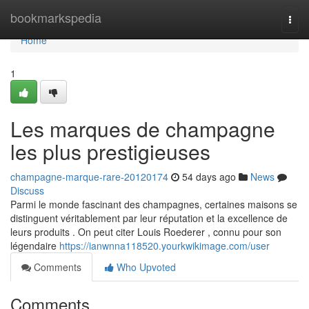
Home
bookmarkspedia
Togg
navi
Home
1
Les marques de champagne
les plus prestigieuses
champagne-marque-rare-20120174
54 days ago
News
Discuss
Parmi le monde fascinant des champagnes, certaines maisons se
distinguent véritablement par leur réputation et la excellence de
leurs produits . On peut citer Louis Roederer , connu pour son
légendaire
https://ianwnna118520.yourkwikimage.com/user
Comments
Who Upvoted
Comments