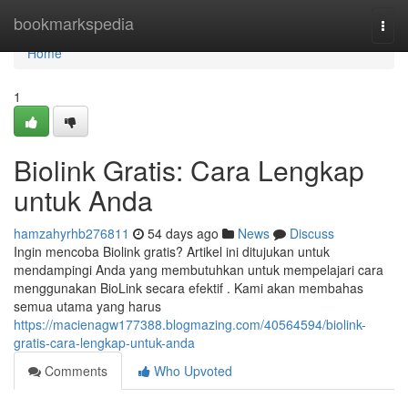
Home
bookmarkspedia
Togg
navi
Home
1
Biolink Gratis: Cara Lengkap
untuk Anda
hamzahyrhb276811
54 days ago
News
Discuss
Ingin mencoba Biolink gratis? Artikel ini ditujukan untuk
mendampingi Anda yang membutuhkan untuk mempelajari cara
menggunakan BioLink secara efektif . Kami akan membahas
semua utama yang harus
https://macienagw177388.blogmazing.com/40564594/biolink-
gratis-cara-lengkap-untuk-anda
Comments
Who Upvoted