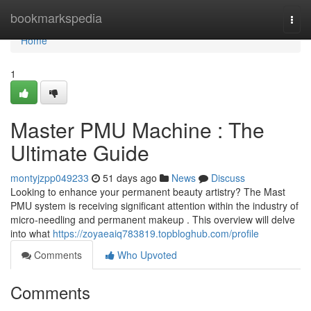
Home
bookmarkspedia
Togg
navi
Home
1
Master PMU Machine : The
Ultimate Guide
montyjzpp049233
51 days ago
News
Discuss
Looking to enhance your permanent beauty artistry? The Mast
PMU system is receiving significant attention within the industry of
micro-needling and permanent makeup . This overview will delve
into what
https://zoyaeaiq783819.topbloghub.com/profile
Comments
Who Upvoted
Comments