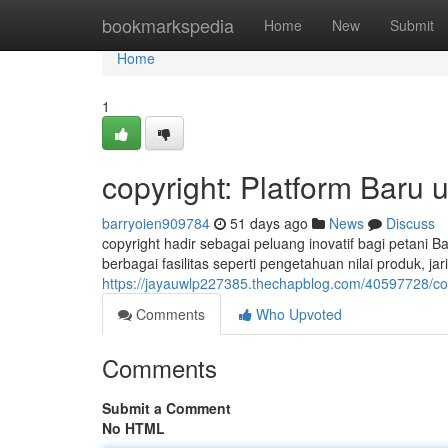
Home
bookmarkspedia
Home
New
Submit
Home
1
copyright: Platform Baru u
barryoien909784
51 days ago
News
Discuss
copyright hadir sebagai peluang inovatif bagi petani 
berbagai fasilitas seperti pengetahuan nilai produk, j
https://jayauwlp227385.thechapblog.com/40597728/cop
Comments
Who Upvoted
Comments
Submit a Comment
No HTML