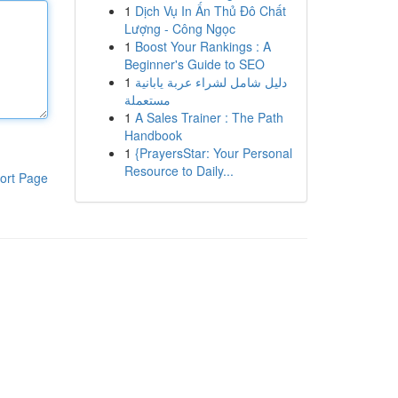
1
Dịch Vụ In Ấn Thủ Đô Chất
Lượng - Công Ngọc
1
Boost Your Rankings : A
Beginner's Guide to SEO
1
دليل شامل لشراء عربة يابانية
مستعملة
1
A Sales Trainer : The Path
Handbook
1
{PrayersStar: Your Personal
Resource to Daily...
ort Page