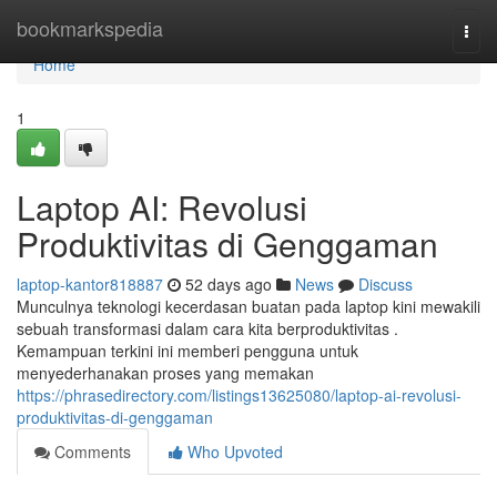
Home
bookmarkspedia
Togg
navi
Home
1
Laptop AI: Revolusi
Produktivitas di Genggaman
laptop-kantor818887
52 days ago
News
Discuss
Munculnya teknologi kecerdasan buatan pada laptop kini mewakili
sebuah transformasi dalam cara kita berproduktivitas .
Kemampuan terkini ini memberi pengguna untuk
menyederhanakan proses yang memakan
https://phrasedirectory.com/listings13625080/laptop-ai-revolusi-
produktivitas-di-genggaman
Comments
Who Upvoted