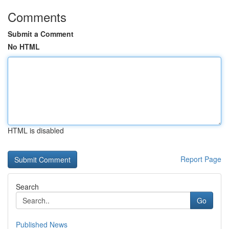
Comments
Submit a Comment
No HTML
HTML is disabled
Report Page
Search
Go
Published News