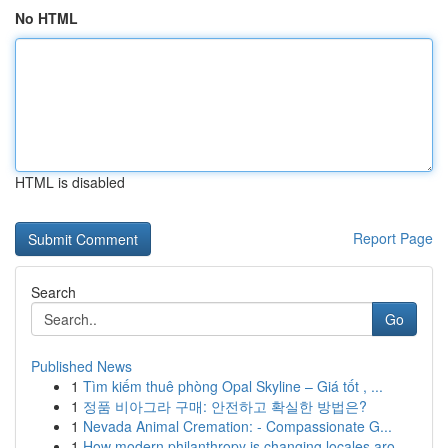
No HTML
HTML is disabled
Report Page
Search
Go
Published News
1
Tìm kiếm thuê phòng Opal Skyline – Giá tốt , ...
1
정품 비아그라 구매: 안전하고 확실한 방법은?
1
Nevada Animal Cremation: - Compassionate G...
1
How modern philanthropy is changing locales aro...