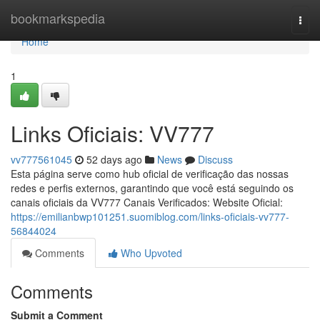
Home
bookmarkspedia
Togg
navi
Home
1
Links Oficiais: VV777
vv777561045
52 days ago
News
Discuss
Esta página serve como hub oficial de verificação das nossas
redes e perfis externos, garantindo que você está seguindo os
canais oficiais da VV777 Canais Verificados: Website Oficial:
https://emilianbwp101251.suomiblog.com/links-oficiais-vv777-
56844024
Comments
Who Upvoted
Comments
Submit a Comment