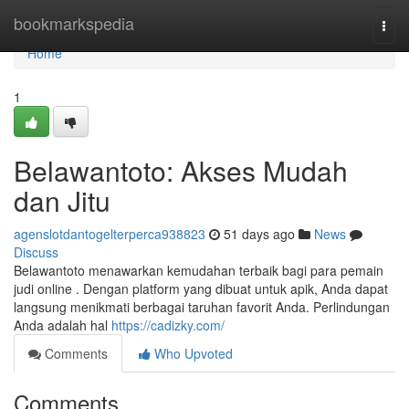
Home
bookmarkspedia
Togg
navi
Home
1
Belawantoto: Akses Mudah
dan Jitu
agenslotdantogelterperca938823
51 days ago
News
Discuss
Belawantoto menawarkan kemudahan terbaik bagi para pemain
judi online . Dengan platform yang dibuat untuk apik, Anda dapat
langsung menikmati berbagai taruhan favorit Anda. Perlindungan
Anda adalah hal
https://cadizky.com/
Comments
Who Upvoted
Comments