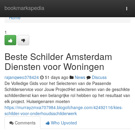
Home
bookmarkspedia
Togg
navi
Home
1
Beste Schilder Amsterdam
Diensten voor Woningen
rajanqweo378424
51 days ago
News
Discuss
De Volledige Gids voor het Selecteren van de Passende
Schilderservice voor Jouw ProjectHet selecteren van de geschikte
schilderdienst kan een belangrijke rol hebben op het resultaat van
elk project. Huiseigenaren moeten
https://murrayzmxa707984.blogofchange.com/42492116/kies-
schilder-voor-onderhoudsschilderwerk
Comments
Who Upvoted