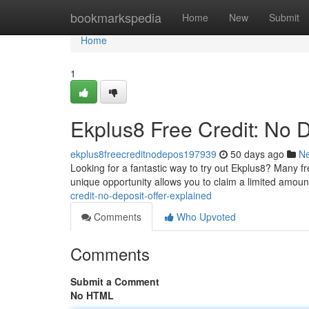
Home
bookmarkspedia
Home
New
Submit
Home
1
Ekplus8 Free Credit: No 
ekplus8freecreditnodepos197939
50 days ago
N
Looking for a fantastic way to try out Ekplus8? Many fr
unique opportunity allows you to claim a limited amoun
credit-no-deposit-offer-explained
Comments
Who Upvoted
Comments
Submit a Comment
No HTML