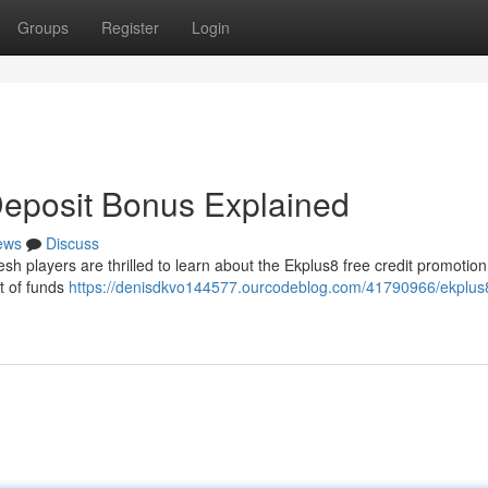
Groups
Register
Login
Deposit Bonus Explained
ews
Discuss
esh players are thrilled to learn about the Ekplus8 free credit promotion
t of funds
https://denisdkvo144577.ourcodeblog.com/41790966/ekplus8