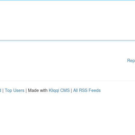
Rep
d
|
Top Users
| Made with
Kliqqi CMS
|
All RSS Feeds