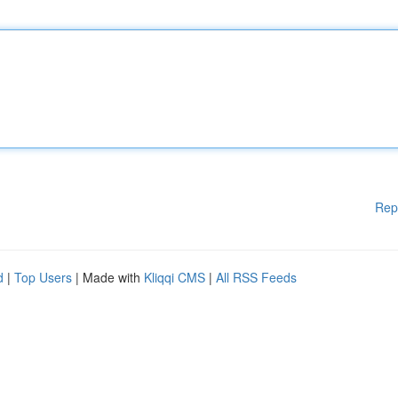
Rep
d
|
Top Users
| Made with
Kliqqi CMS
|
All RSS Feeds