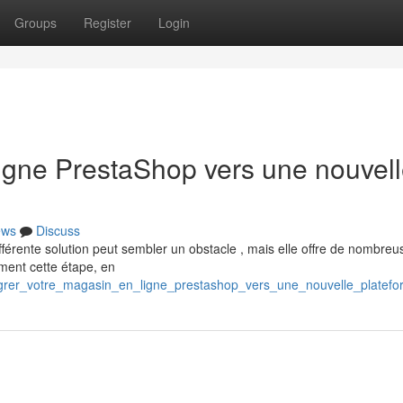
Groups
Register
Login
ligne PrestaShop vers une nouvel
ews
Discuss
férente solution peut sembler un obstacle , mais elle offre de nombreu
ment cette étape, en
igrer_votre_magasin_en_ligne_prestashop_vers_une_nouvelle_platef