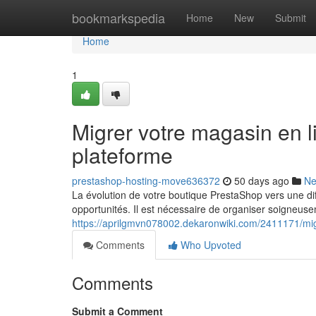
Home
bookmarkspedia
Home
New
Submit
Home
1
Migrer votre magasin en 
plateforme
prestashop-hosting-move636372
50 days ago
N
La évolution de votre boutique PrestaShop vers une dif
opportunités. Il est nécessaire de organiser soigneuse
https://aprilgmvn078002.dekaronwiki.com/2411171/m
Comments
Who Upvoted
Comments
Submit a Comment