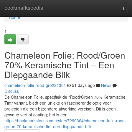
Home
bookmarkspedia
Togg
navi
Home
1
Chameleon Folie: Rood/Groen
70% Keramische Tint – Een
Diepgaande Blik
chameleon-folie-rood-gro221301
51 days ago
News
Discuss
De Chameleon Folie, specifiek de "Rood/Groen 70% Keramische
Tint" variant, biedt een unieke en fascinerende optie voor
projecten die een bijzondere afwerking vereisen. Dit is geen
gewone verf of coating; het is een
https://bookmarksfocus.com/story7290364/chameleon-folie-rood-
groen-70-keramische-tint-een-diepgaande-blik