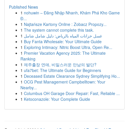
Published News
1
nohuwin – Đăng Nhập Nhanh, Khám Phá Kho Game
Đ...
1
Najtańsze Kartony Online : Zobacz Propozy...
1
The system cannot complete this task.
1
غسل خزانات المياه بالرياض: دليل شامل شامل
1
Buy Fanta Wholesale: Your Ultimate Guide
1
Exploring Intimacy: Nitric Boost Ultra, Open Re...
1
Premier Vacation Agency 2025: The Ultimate
Ranking
1
제주출장 연애, 비밀스러운 만남의 발단?
1
ufa7bet: The Ultimate Guide for Beginners
1
Deceased Estate Clearance Sydney Simplifying Ho...
1
OCG Pest Management Campbelltown: Your
Nearby...
1
Columbus OH Garage Door Repair: Fast, Reliable ...
1
Ketoconazole: Your Complete Guide