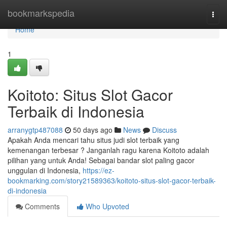
Home
bookmarkspedia
Togg
navi
Home
1
Koitoto: Situs Slot Gacor
Terbaik di Indonesia
arranygtp487088
50 days ago
News
Discuss
Apakah Anda mencari tahu situs judi slot terbaik yang
kemenangan terbesar ? Janganlah ragu karena Koitoto adalah
pilihan yang untuk Anda! Sebagai bandar slot paling gacor
unggulan di Indonesia,
https://ez-
bookmarking.com/story21589363/koitoto-situs-slot-gacor-terbaik-
di-indonesia
Comments
Who Upvoted