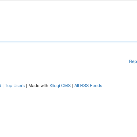
Rep
d
|
Top Users
| Made with
Kliqqi CMS
|
All RSS Feeds