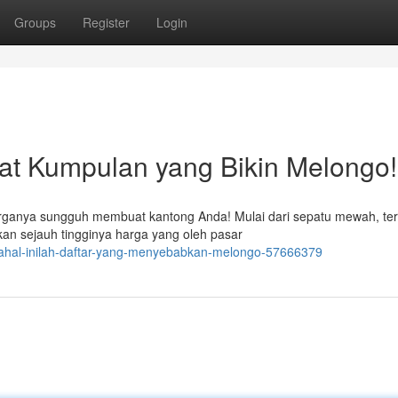
Groups
Register
Login
hat Kumpulan yang Bikin Melongo!
 harganya sungguh membuat kantong Anda! Mulai dari sepatu mewah, t
an sejauh tingginya harga yang oleh pasar
mahal-inilah-daftar-yang-menyebabkan-melongo-57666379