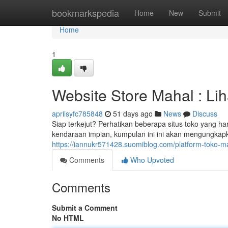
Home
bookmarkspedia
Home
New
Submit
Home
1
Website Store Mahal : Li
aprilsyfc785848
51 days ago
News
Discuss
Siap terkejut? Perhatikan beberapa situs toko yang
kendaraan impian, kumpulan ini ini akan mengungkapk
https://iannukr571428.suomiblog.com/platform-toko-
Comments
Who Upvoted
Comments
Submit a Comment
No HTML