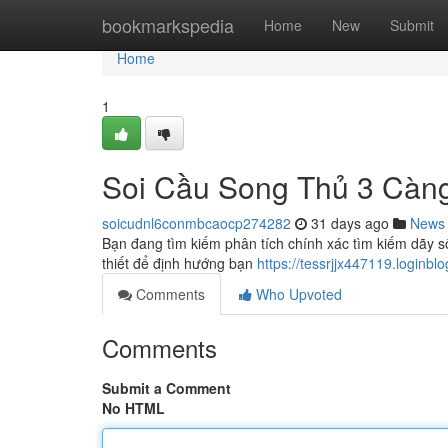
Home
bookmarkspedia
Home
New
Submit
Home
1
Soi Cầu Song Thủ 3 Càn
soicudnl6conmbcaocp274282
31 days ago
News
Bạn đang tìm kiếm phân tích chính xác tìm kiếm dãy s
thiết để định hướng bạn
https://tessrjjx447119.logi
Comments
Who Upvoted
Comments
Submit a Comment
No HTML