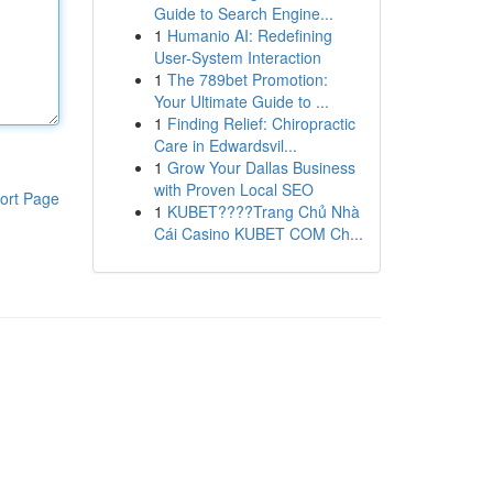
Guide to Search Engine...
1
Humanio AI: Redefining
User-System Interaction
1
The 789bet Promotion:
Your Ultimate Guide to ...
1
Finding Relief: Chiropractic
Care in Edwardsvil...
1
Grow Your Dallas Business
with Proven Local SEO
ort Page
1
KUBET????️Trang Chủ Nhà
Cái Casino KUBET COM Ch...