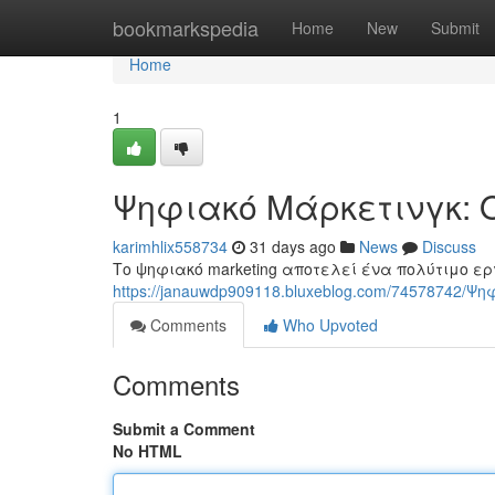
Home
bookmarkspedia
Home
New
Submit
Home
1
Ψηφιακό Μάρκετινγκ: 
karimhlix558734
31 days ago
News
Discuss
Το ψηφιακό marketing αποτελεί ένα πολύτιμο ερ
https://janauwdp909118.bluxeblog.com/74578742/
Comments
Who Upvoted
Comments
Submit a Comment
No HTML