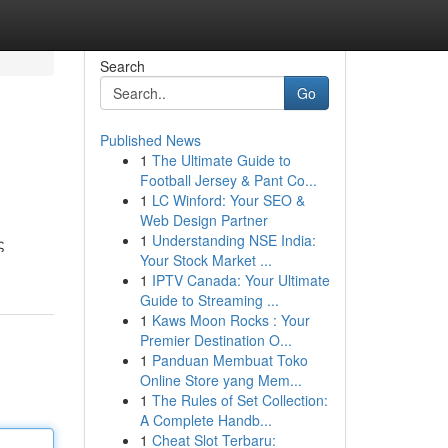
Search
Go
Published News
1
The Ultimate Guide to
Football Jersey & Pant Co...
1
LC Winford: Your SEO &
Web Design Partner
1
Understanding NSE India:
ς
Your Stock Market ...
1
IPTV Canada: Your Ultimate
Guide to Streaming ...
1
Kaws Moon Rocks : Your
Premier Destination O...
1
Panduan Membuat Toko
Online Store yang Mem...
1
The Rules of Set Collection:
A Complete Handb...
1
Cheat Slot Terbaru: