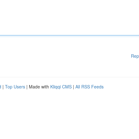
Rep
d
|
Top Users
| Made with
Kliqqi CMS
|
All RSS Feeds