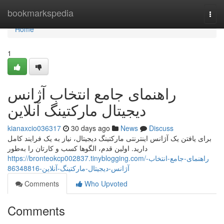
Home
bookmarkspedia
Togg
navi
Home
1
راهنمای جامع انتخاب آژانس
دیجیتال مارکتینگ آنلاین
kianaxcio036317
30 days ago
News
Discuss
برای یافتن یک آژانس اینترنتی مارکتینگ دیجیتال، نیاز به یک فرایند کامل
دارید. اولین قدم، الگوها کسب و کارتان را به‌طور
https://bronteokcp002837.tinyblogging.com/راهنمای-جامع-انتخاب-
آژانس-دیجیتال-مارکتینگ-آنلاین-86348816
Comments
Who Upvoted
Comments