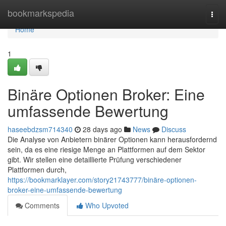
Home
bookmarkspedia
Togg
navi
Home
1
Binäre Optionen Broker: Eine
umfassende Bewertung
haseebdzsm714340
28 days ago
News
Discuss
Die Analyse von Anbietern binärer Optionen kann herausfordernd
sein, da es eine riesige Menge an Plattformen auf dem Sektor
gibt. Wir stellen eine detaillierte Prüfung verschiedener
Plattformen durch,
https://bookmarklayer.com/story21743777/binäre-optionen-
broker-eine-umfassende-bewertung
Comments
Who Upvoted