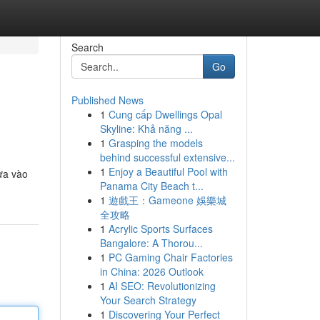
Search
Go
Published News
1
Cung cấp Dwellings Opal
Skyline: Khả năng ...
1
Grasping the models
behind successful extensive...
1
Enjoy a Beautiful Pool with
ựa vào
Panama City Beach t...
1
遊戲王：Gameone 娛樂城
全攻略
1
Acrylic Sports Surfaces
Bangalore: A Thorou...
1
PC Gaming Chair Factories
in China: 2026 Outlook
1
AI SEO: Revolutionizing
Your Search Strategy
1
Discovering Your Perfect