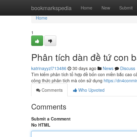
Home
bookmarkspedia
Home
New
Submit
Home
1
Phân tích dàn đề tứ con 
katrinayyzl713486
30 days ago
News
Discuss
Tìm kiếm phân tích tổ hợp đề bốn con miền bắc cao cấ
công thức phân tích mà còn sử dụng
https://dn4conm
Comments
Who Upvoted
Comments
Submit a Comment
No HTML