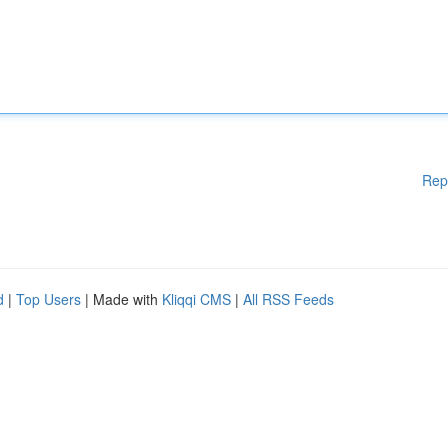
Rep
d
|
Top Users
| Made with
Kliqqi CMS
|
All RSS Feeds