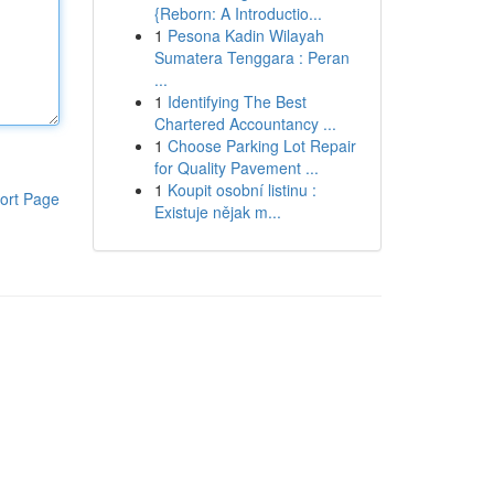
{Reborn: A Introductio...
1
Pesona Kadin Wilayah
Sumatera Tenggara : Peran
...
1
Identifying The Best
Chartered Accountancy ...
1
Choose Parking Lot Repair
for Quality Pavement ...
1
Koupit osobní listinu :
ort Page
Existuje nějak m...