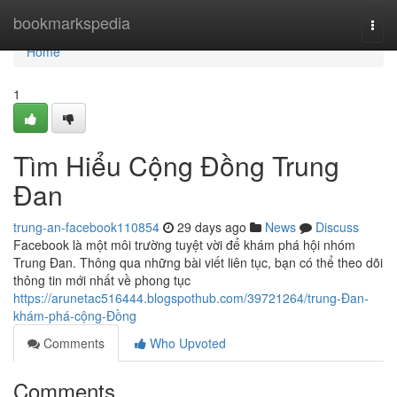
Home
bookmarkspedia
Togg
navi
Home
1
Tìm Hiểu Cộng Đồng Trung
Đan
trung-an-facebook110854
29 days ago
News
Discuss
Facebook là một môi trường tuyệt vời để khám phá hội nhóm
Trung Đan. Thông qua những bài viết liên tục, bạn có thể theo dõi
thông tin mới nhất về phong tục
https://arunetac516444.blogspothub.com/39721264/trung-Đan-
khám-phá-cộng-Đồng
Comments
Who Upvoted
Comments