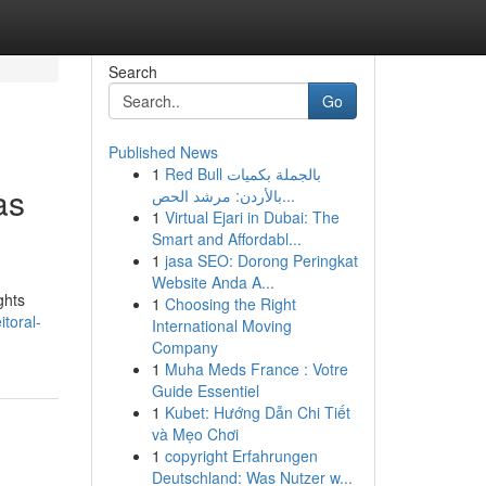
Search
Go
Published News
1
Red Bull بالجملة بكميات
as
بالأردن: مرشد الحص...
1
Virtual Ejari in Dubai: The
Smart and Affordabl...
1
jasa SEO: Dorong Peringkat
Website Anda A...
ghts
1
Choosing the Right
itoral-
International Moving
Company
1
Muha Meds France : Votre
Guide Essentiel
1
Kubet: Hướng Dẫn Chi Tiết
và Mẹo Chơi
1
copyright Erfahrungen
Deutschland: Was Nutzer w...