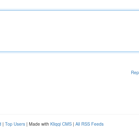
Rep
d
|
Top Users
| Made with
Kliqqi CMS
|
All RSS Feeds