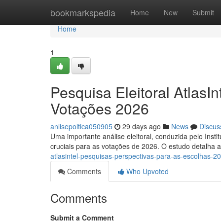
Home
bookmarkspedia
Home
New
Submit
Home
1
Pesquisa Eleitoral AtlasI
Votações 2026
anlisepoltica050905
29 days ago
News
Discus
Uma importante análise eleitoral, conduzida pelo Institu
cruciais para as votações de 2026. O estudo detalha a
atlasintel-pesquisas-perspectivas-para-as-escolhas-
Comments
Who Upvoted
Comments
Submit a Comment