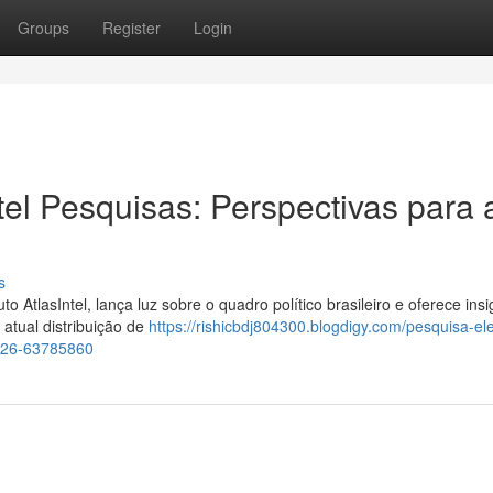
Groups
Register
Login
ntel Pesquisas: Perspectivas para 
s
to AtlasIntel, lança luz sobre o quadro político brasileiro e oferece insi
 atual distribuição de
https://rishicbdj804300.blogdigy.com/pesquisa-ele
2026-63785860