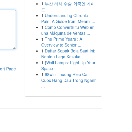
1
부산 라식 수술 외국인 가이
드
1
Understanding Chronic
Pain: A Guide from Meanin...
1
Cómo Convertir tu Web en
una Máquina de Ventas ...
1
The Prime Years : A
Overview to Senior ...
1
Daftar Sepak Bola Saat Ini:
Nonton Laga Kesuka...
1
{Wall Lamps: Light Up Your
Space
ort Page
1
98win Thuong Hieu Ca
Cuoc Hang Dau Trong Nganh
...