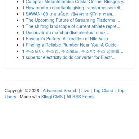
1
Comprar Metanfetamina Cristal Online: Riesgos y...
1
How modern charitable giving transforms societi...
1
SAWAN168 เกม สล็อต: เปิด ความรู้สึก ความต...
1
The Upcoming Future of Streaming Platforms ...
1
The shifting landscape of current athlete repre...
1
Découvrir du marchandise alentour chez ...
1
Fayoum’s Pottery: A Tradition of Nile Valle...
1
Finding a Reliable Plumber Near You: A Guide
1
주소모아, 주소킹, 주소월드, 주소야: 주소 정보를...
1
superior electricity dc dc converter for Electr...
Copyright © 2026 |
Advanced Search
|
Live
|
Tag Cloud
|
Top
Users
| Made with
Kliqqi CMS
|
All RSS Feeds