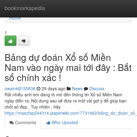
Home
bookmarkspedia
Home
1
Bảng dự đoán Xổ số Miền
Nam vào ngày mai tới đây : Bắt
số chính xác !
owainkijl155838
29 days ago
News
Discuss
Rất nhiều anh em đang tò mò đến thông tin Xổ số Miền Nam
ngày diễn ra. Nội dung sau sẽ đưa ra một vài gợi ý để giúp bạn
chốt số đẹp . Tuy nhiên , hãy
https://maezfsp244314.jasperwiki.com/7731462/bảng_dự_đoán_x
Comments
Who Upvoted